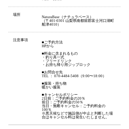
場所
NaturaBase（ナチュラベース）
（〒401-0301 山梨県南都留郡富士河口湖町
船津4010）
注意事項
■ご予約方法
HPから
■料金に含まれるもの
・釣り具一式
・フリードリンク
・お持ち帰り用ジップロック
■お問合せ先
TEL ： 070-4484-5408（9:00〜18:00）
■服装・持ち物
暖かい服装
■キャンセルポリシー
2日前：ご予約料金の20％
前日：ご予約料金の50％
当日・無断キャンセル：ご予約料金の
100％
※悪天候などで施設側が中止と判断した場
合はキャンセル料は発生いたしません。