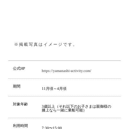
※掲載写真はイメージです。
公式HP
https://yamanashi-activity.com/
期間
11月頃～4月頃
対象年齢
3歳以上（それ以下のお子さまは親御様の
膝上なら一緒に乗船可能）
利用時間
7:30〜15:00