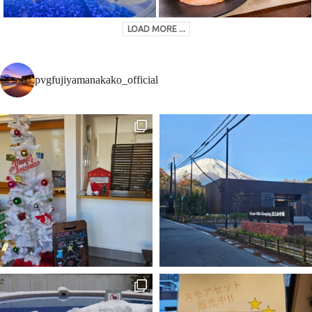
LOAD MORE ...
pvgfujiyamanakako_official